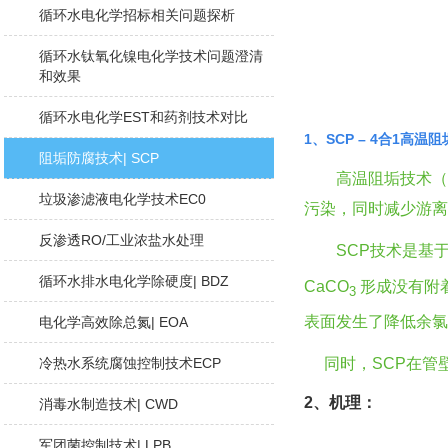
循环水电化学招标相关问题探析
循环水钛氧化镍电化学技术问题澄清
和效果
循环水电化学EST和药剂技术对比
1、SCP – 4合1高
阻垢防腐技术| SCP
高温阻垢技术（S
垃圾渗滤液电化学技术EC0
污染，同时减少游
反渗透RO/工业浓盐水处理
SCP技术是基于
循环水排水电化学除硬度| BDZ
CaCO
形成没有附着
3
表面发生了降低余
电化学高效除总氮| EOA
冷热水系统腐蚀控制技术ECP
同时，SCP在管
2、机理：
消毒水制造技术| CWD
军团菌控制技术| LPB