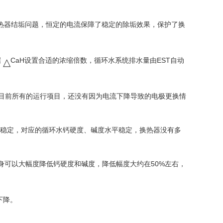
热器结垢问题，恒定的电流保障了稳定的除垢效果，保护了换
据
CaH
设置合适的浓缩倍数，循环水系统排水量由EST自动
△
。目前所有的运行项目，还没有因为电流下降导致的电极更换情
稳定，对应的循环水钙硬度、碱度水平稳定，换热器没有多
身可以大幅度降低钙硬度和碱度，降低幅度大约在50%左右，
下降。