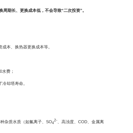
换周期长、更换成本低，不会导致“二次投资”。
资成本、换热器更换成本等。
和水费；
了冷却塔寿命。
2-
各种杂质水质（如氟离子、SO
、高浊度、COD、金属离
4