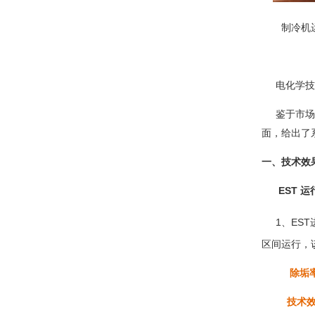
制冷机
电化学技术
鉴于市场对
面，给出了
一、技术效
EST 运
1、EST
区间运行，
除垢
技术