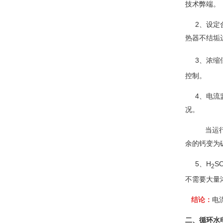
技术弊端。
2、设定合
热器不结垢
3、浓缩倍
控制。
4、电流监
况。
当运行1年
余的钙变为
5、H
S
2
不需要大量
结论：
电
二、循环水电