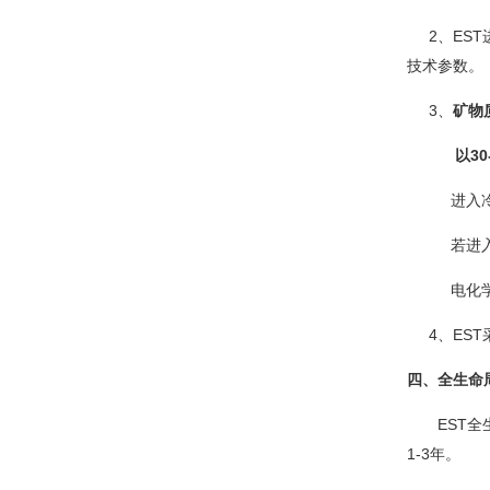
2、EST进
技术参数。
3、
矿物
以30-6
进入冷却塔
若进入冷却
电化学电流
4、EST
四、全生命
EST全生
1-3年。