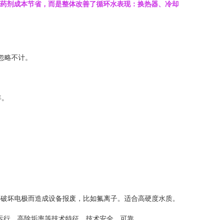
的不是药剂成本节省，而是整体改善了循环水表现：换热器、冷却
，忽略不计。
年。
子破坏电极而造成设备报废，比如氟离子。适合高硬度水质。
运行，高除垢率等技术特征，技术安全、可靠。