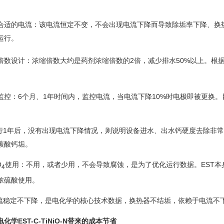
适的电流：该电流恒定不变，不会出现电流下降而导致除垢率下降、换
运行。
数设计：浓缩倍数大约是药剂浓缩倍数的2倍，减少排水50%以上。根
控：6个月、1年时间内，监控电流，当电流下降10%时电极即被更换
后，没有出现电流下降情况，则说明设备进水、出水钙硬度去除非常
碳酸钙垢。
O
使用：不用，或者少用，不会导致腐蚀，是为了优化运行数据。EST本
4
浓硫酸使用。
流稳定不下降，是电化学的核心技术数据，换热器不结垢，依赖于电流不
化学EST-C-TiNiO-N带来的成本节省