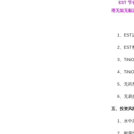
EST 
塔无垢无黏
1、EST
2、EST
3、TiN
4、TiN
5、无药
6、无易
五、投资风
1、水中杂
2、耐腐蚀