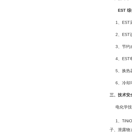
EST 综
1、EST
2、EST
3、节约成
4、EST电
5、换热器
6、冷却塔
三、技术安
电化学技术
1、
Ti
子、泄露物