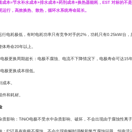
节省成本=节水补水成本+排水成本+药剂成本+换热器能耗，EST 对标
泥运行，高效换热、散热，循环水系统寿命延长。
运行电耗极低，有时电耗功率只有竞争对手的2%，功耗只有0.25kW/台
整体寿命20年以上。
iO电极更换周期超长：电极不腐蚀、电流不下降情况下，电极寿命可达15
iO电极更换成本很低。
剂成本。
损件和耗材。
险
质影响：TiNiO电极不受水中杂质影响、破坏，不会出现由于腐蚀性离
：EST具有电极不腐蚀，不会出现电解时强酸和氧气腐蚀问题。恒电流